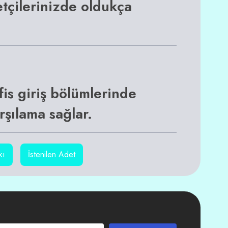
retçilerinizde oldukça
ofis giriş bölümlerinde
rşılama sağlar.
kı
İstenilen Adet