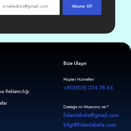
Abone Ol!
Bize Ulaşın
Müşteri Hizmetleri
+90(505) 274 78 65
va Reklamcılığı
tlar
Desteğe mi ihtiyacınız var?
fidantabela@gmail.com
bilgi@fidantabela.com