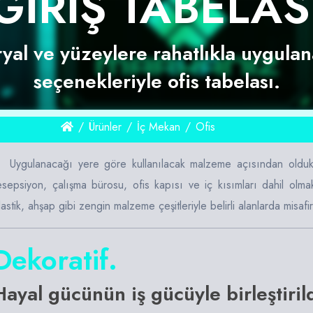
GIRIŞ TABELAS
yal ve yüzeylere rahatlıkla uygulana
seçenekleriyle ofis tabelası.
/
Ürünler
/
İç Mekan
/
Ofis
Uygulanacağı yere göre kullanılacak malzeme açısından oldukça
esepsiyon, çalışma bürosu, ofis kapısı ve iç kısımları dahil ol
lastik, ahşap gibi zengin malzeme çeşitleriyle belirli alanlarda misafir
Dekoratif.
Hayal gücünün iş gücüyle birleştiri