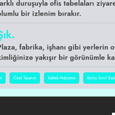
farklı duruşuyla ofis tabelaları ziya
olumlu bir izlenim bırakır.
Şık.
Plaza, fabrika, işhanı gibi yerlerin 
kimliğinize yakışır bir görünümle ka
nt
Özel Tasarım
Kaliteli Malzeme
Birinci Sınıf Bas