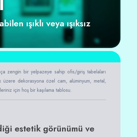
I
bilen ışıklı veya ışıksız
 zengin bir yelpazeye sahip ofis/giriş tabelaları
mak üzere dekorasyona özel cam, alüminyum, metal,
leriniz için hoş bir kaşılama tablosu.
ldiği estetik görünümü ve