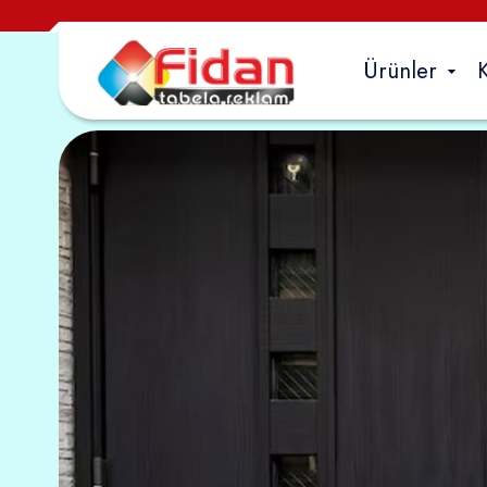
Ürünler
Dış mekan
Tabela Çeşitl
Totem Tabela
Pleksi Kutu Har
Krom Kutu Har
Kompozit
Vinil Germe
Folyo Kaplam