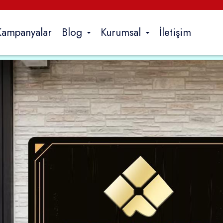
Kampanyalar
Blog
Kurumsal
İletişim
İç Mekan
Dijital Baskı
Neon Tabela
Araç Giydirme
eri
Dijital Baskı
Diğer
İhti
Branda Baskı
Flama & Bayrak
Uygu
f
Folyo Baskı
Metal Etiket
Fiya
f
Sticker / Etiket Baskı
Afiş Baskısı
T
Örümcek Stand
a