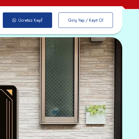
Ücretsiz Keşif
Giriş Yap / Kayıt Ol
Cephe Giydirme
yacınıza Göre En
n Olanı En İyi
tlarla
ümünü Göster