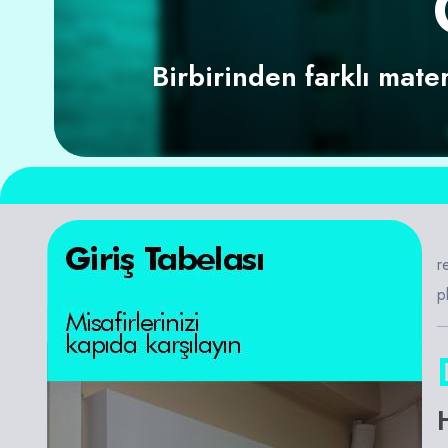
Birbirinden farklı mater
r
p