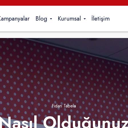
Kampanyalar
Blog
Kurumsal
İletişim
İç Mekan
Dijital Baskı
Neon Tabela
Araç Giydirme
eri
Dijital Baskı
Diğer
İhti
Branda Baskı
Flama & Bayrak
Uygu
f
Folyo Baskı
Metal Etiket
Fiya
f
Sticker / Etiket Baskı
Afiş Baskısı
T
Fidan Tabela
Örümcek Stand
Nasıl Olduğunu
a