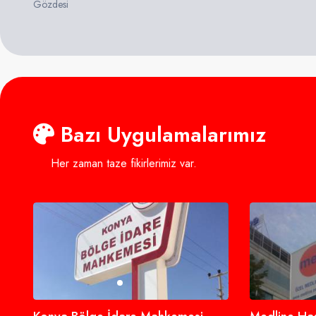
Gözdesi
Bazı Uygulamalarımız
Her zaman taze fikirlerimiz var.