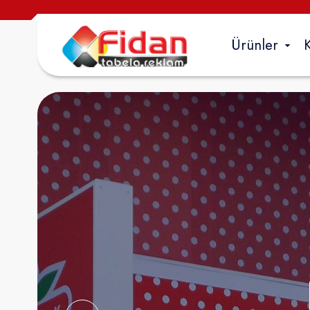
Ürünler
Dış mekan
Tabela Çeşitl
Totem Tabela
Pleksi Kutu Har
Krom Kutu Har
Kompozit
Vinil Germe
Folyo Kaplam