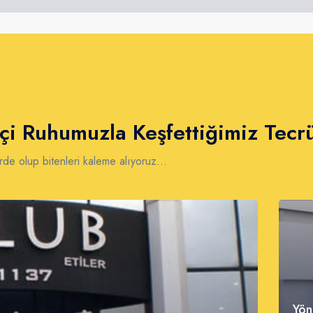
çi Ruhumuzla Keşfettiğimiz Tecr
örde olup bitenleri kaleme alıyoruz...
Yön