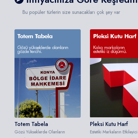
Bu popüler türlerin size sunacakları çok şey var
Totem Tabela
Pleksi Kutu Harf
Gözü Yükseklerde Olanların
Estetiki Markaların Etkileyi