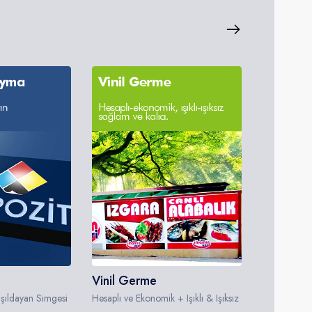
Vinil Germe
Folyo K
Işıldayan Simgesi
Hesaplı ve Ekonomik + Işıklı & Işıksız
Renklerin T