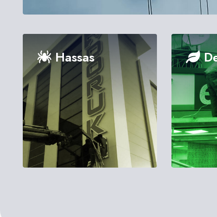
Hassas
De