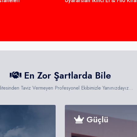
taneleri
Uyararslan İkinci El & Filo Kir
En Zor Şartlarda Bile
litesinden Taviz Vermeyen Profesyonel Ekibimizle Yanınızdayız...
Güçlü