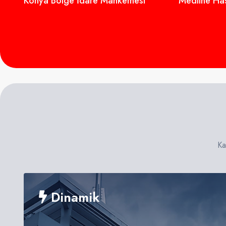
Konya Bölge İdare Mahkemesi
Medline Has
Ka
Dinamik