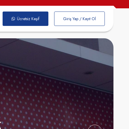
Ücretsiz Keşif
Giriş Yap / Kayıt Ol
Cephe Giydirme
yacınıza Göre En
n Olanı En İyi
tlarla
ümünü Göster
z